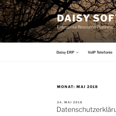
Zum
Inhalt
DAISY SO
springen
Enterprise Resource Planning
Daisy ERP
VoIP Telefonie
MONAT:
MAI 2018
VERÖFFENTLICHT
24. MAI 2018
AM
Datenschutzerkläru